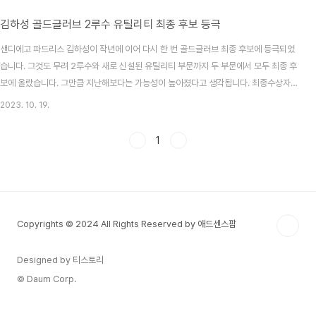
김하성 골드글러브 2루수 유틸리티 최종 후보 등극
샌디에고 파드리스 김하성이 작년에 이어 다시 한 번 골드글러브 최종 후보에 등극되었
습니다. 그것도 무려 2루수와 새로 신설된 유틸리티 부문까지 두 부문에서 모두 최종 후
보에 올랐습니다. 그만큼 지난해보다는 가능성이 높아졌다고 생각됩니다. 최종수상자는
우리 시간으로 23년 11월 6일 오전 8시30분에 발표된다고합니다. 김하성 인스타그램
2023. 10. 19.
/ 김하성 공식 기록 김하성의 2관왕 도전 메이저리그 사무국은 우리시간으로 19일
2023 롤링스 골드브러브 최종 후보를 발표했습니다. 김하성은 올해 인상적인 수비력을
1
선보이며 메이저리그 최정상급 수비수로 공인된만큼 주 포지션인 2루수는 물론 유틸리
티 부문에서도 최종 후보에 오르는 겹경사입니다. 지난해 2022 내셔널리그 유격수 부
문 골드글러브 최종 후보에 올랐으나 아쉽게..
Copyrights © 2024 All Rights Reserved by 애드센스팜
Designed by 티스토리
© Daum Corp.