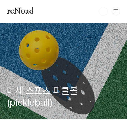
본문 바로가기
reNoad
대세 스포츠 피클볼
(pickleball)