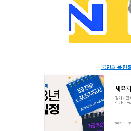
국민체육진흥
체육
필기시험 03
실기·구술시험
07.09 0
02.03 ~
sqms.ksp