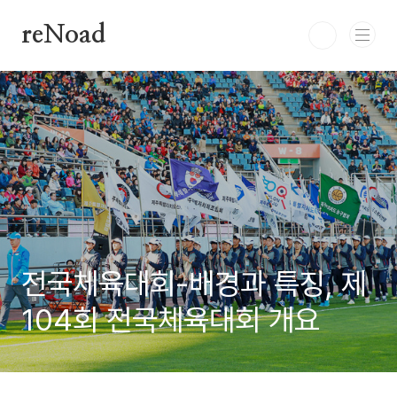
본문 바로가기
reNoad
전국체육대회-배경과 특징, 제
104회 전국체육대회 개요