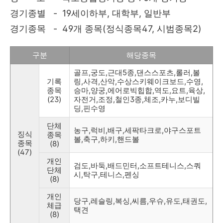
경기종별 - 19세이하부, 대학부, 일반부
경기종목 - 49개 종목(정식종목47, 시범종목2)
구분
해당종목
골프,궁도,근대5종,댄스스포츠,롤러,볼
기록
링,사격,산악,수상스키웨이크보드,수영,
종목
승마,양궁,에어로빅힙합,역도,요트,육상,
(23)
자전거,조정,철인3종,체조,카누,보디빌
딩,핀수영
단체
농구,럭비,배구,세팍타크로,야구스포트
징식
종목
볼,축구,하키,핸드볼
종목
(8)
(47)
개인
검도,바둑,배드민터,소프트테니스,스쿼
단체
시,탁구,테니스,펜싱
(8)
개인
당구,레슬링,복싱,씨름,우슈,유도,태권도,
체급
택견
(8)