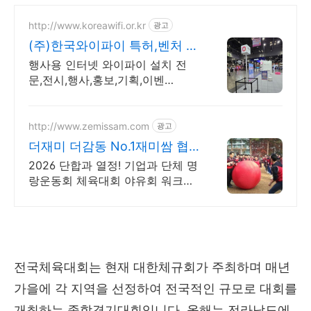
http://www.koreawifi.or.kr
광고
(주)한국와이파이 특허,벤처 빠
른상담 가능
행사용 인터넷 와이파이 설치 전
문,전시,행사,홍보,기획,이벤
트,ICT,MICE 어디서나 끊김없이!
와이파이특허 보유, 다양한 시공경
험을 가진 전문성있는 기업
http://www.zemissam.com
광고
더재미 더감동 No.1재미쌈 협
력과 소통의 재미에 빠지다
2026 단합과 열정! 기업과 단체 명
랑운동회 체육대회 야유회 워크숍
레크레이션
전국체육대회는 현재 대한체규회가 주최하며 매년
가을에 각 지역을 선정하여 전국적인 규모로 대회를
개최하는 종합경기대회입니다. 올해는 전라남도에