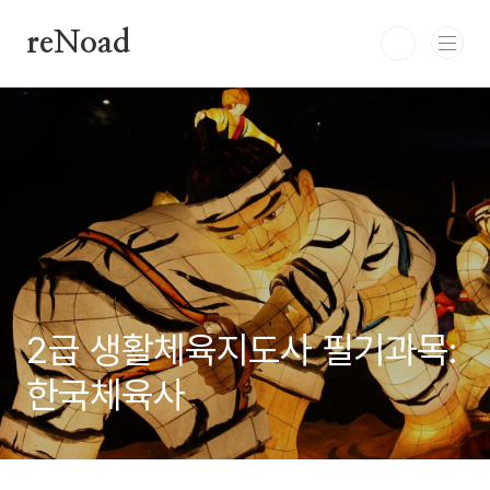
본문 바로가기
reNoad
2급 생활체육지도사 필기과목:
한국체육사